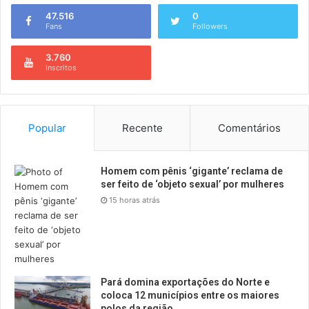
47.516
0
Fans
Followers
3.760
Inscritos
Popular
Recente
Comentários
Homem com pênis ‘gigante’ reclama de
ser feito de ‘objeto sexual’ por mulheres
15 horas atrás
Pará domina exportações do Norte e
coloca 12 municípios entre os maiores
polos da região