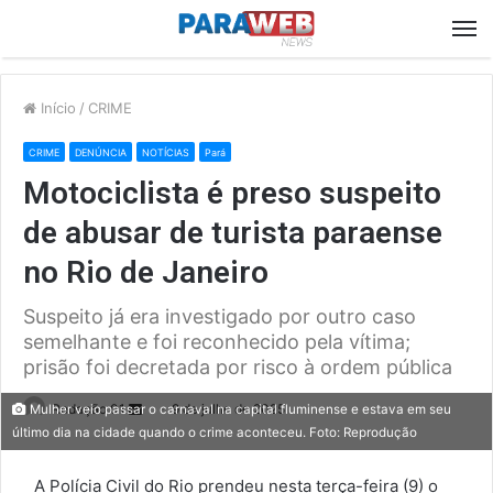
M
Início
/
CRIME
CRIME
DENÚNCIA
NOTÍCIAS
Pará
Motociclista é preso suspeito
de abusar de turista paraense
no Rio de Janeiro
Suspeito já era investigado por outro caso
semelhante e foi reconhecido pela vítima;
prisão foi decretada por risco à ordem pública
Send
Redação 01
9 de julho de 2025
Mulher veio passar o carnaval na capital fluminense e estava em seu
último dia na cidade quando o crime aconteceu. Foto: Reprodução
an
email
A Polícia Civil do Rio prendeu nesta terça-feira (9) o