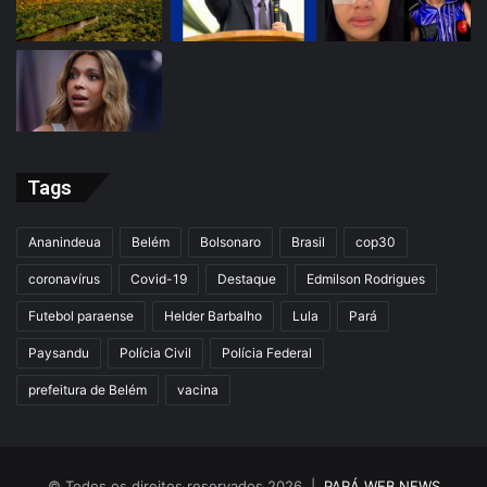
Tags
Ananindeua
Belém
Bolsonaro
Brasil
cop30
coronavírus
Covid-19
Destaque
Edmilson Rodrigues
Futebol paraense
Helder Barbalho
Lula
Pará
Paysandu
Polícia Civil
Polícia Federal
prefeitura de Belém
vacina
© Todos os direitos reservados 2026 |
PARÁ WEB NEWS