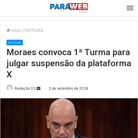
M
Início
/
NOTÍCIAS
NOTÍCIAS
Moraes convoca 1ª Turma para
julgar suspensão da plataforma
X
Send
Redação 03
2 de setembro de 2024
an
email