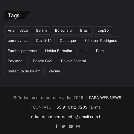
Tags
Ananindeua
Belém
Bolsonaro
Brasil
cop30
coronavírus
Covid-19
Destaque
Edmilson Rodrigues
Futebol paraense
Helder Barbalho
Lula
Pará
Paysandu
Polícia Civil
Polícia Federal
prefeitura de Belém
vacina
© Todos os direitos reservados 2026 |
PARÁ WEB NEWS
| CONTATO:
+55 91 9112-7209
| E-mail:
eduardosarmentocunha@gmail.com.br
Facebook
Twitter
YouTube
Instagram