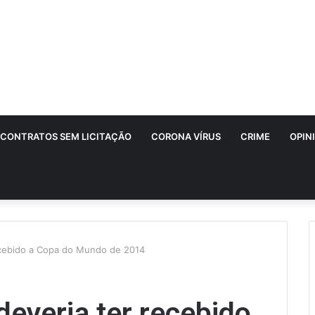
CONTRATOS SEM LICITAÇÃO
CORONA VÍRUS
CRIME
OPIN
recebido a Copa do Mundo de 2014
deveria ter recebido