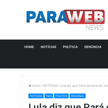
HOME
NOTÍCIAS
POLÍTICA
DENÚNCIA
Início
/
NOTÍCIAS
/
Lula diz que Pará deveria ter 
NOTÍCIAS
Pará
POLÍTICA
REGIONAL
Lula diz que Pará 