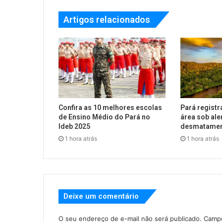
Artigos relacionados
Confira as 10 melhores escolas
Pará registr
de Ensino Médio do Pará no
área sob ale
Ideb 2025
desmatame
1 hora atrás
1 hora atrás
Deixe um comentário
O seu endereço de e-mail não será publicado.
Campo