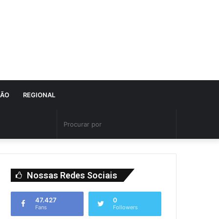
IÃO
REGIONAL
Nossas Redes Sociais
47.427
0
Fans
Followers