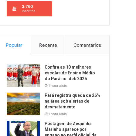
3.760
Inscritos
Popular
Recente
Comentários
Confira as 10 melhores
escolas de Ensino Médio
do Pará no Ideb 2025
1 hora atrás
Pará registra queda de 26%
na área sob alertas de
desmatamento
1 hora atrás
Postagem de Zequinha
Marinho aparece por
engano no perfil oficial da