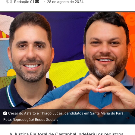
Send
Redação 01
28 de agosto de 2024
an
email
Cesar do Asfalto e Thiago Lucas, candidatos em Santa Maria do Pará.
Foto: Reprodução/ Redes Sociais
A Justiça Eleitoral de Castanhal indeferiu os registros