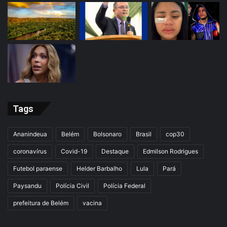
Tags
Ananindeua
Belém
Bolsonaro
Brasil
cop30
coronavírus
Covid-19
Destaque
Edmilson Rodrigues
Futebol paraense
Helder Barbalho
Lula
Pará
Paysandu
Polícia Civil
Polícia Federal
prefeitura de Belém
vacina