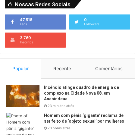
Nossas Redes Sociais
47.516
0
Fans
Followers
3.760
Inscritos
Popular
Recente
Comentários
Incêndio atinge quadro de energia de
complexo na Cidade Nova 08, em
Ananindeua
23 minutos atrás
Homem com pênis ‘gigante’ reclama de
ser feito de ‘objeto sexual’ por mulheres
20 horas atrás