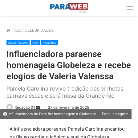
M
Início
/
CELEBRIDADES
CELEBRIDADES
Pará
REGIONAL
Influenciadora paraense
homenageia Globeleza e recebe
elogios de Valeria Valenssa
Pamela Carolina revive tradição das vinhetas
carnavalescas e será musa da Grande Rio
Send
Redação 01
27 de fevereiro de 2025
Influenciadora do Pará faz homenagem à Globeleza — Foto: Instagram
an
email
A influenciadora paraense Pamela Carolina encantou
os fãs ao recriar o icônico visual da Globeleza,