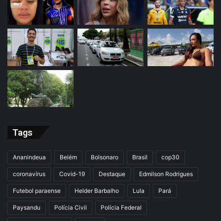
Tags
Ananindeua
Belém
Bolsonaro
Brasil
cop30
coronavírus
Covid-19
Destaque
Edmilson Rodrigues
Futebol paraense
Helder Barbalho
Lula
Pará
Paysandu
Polícia Civil
Polícia Federal