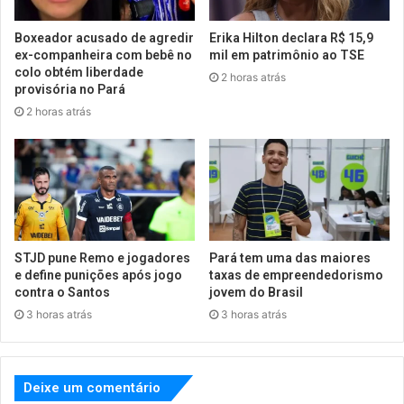
Boxeador acusado de agredir
Erika Hilton declara R$ 15,9
ex-companheira com bebê no
mil em patrimônio ao TSE
colo obtém liberdade
2 horas atrás
provisória no Pará
2 horas atrás
STJD pune Remo e jogadores
Pará tem uma das maiores
e define punições após jogo
taxas de empreendedorismo
contra o Santos
jovem do Brasil
3 horas atrás
3 horas atrás
Deixe um comentário