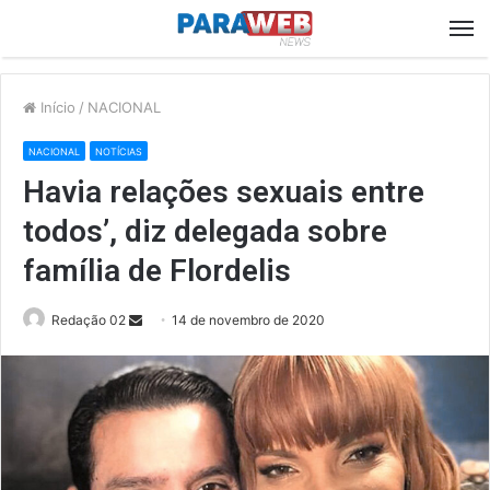
M
Início
/
NACIONAL
NACIONAL
NOTÍCIAS
Havia relações sexuais entre
todos’, diz delegada sobre
família de Flordelis
Send
Redação 02
14 de novembro de 2020
an
email