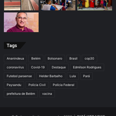
Tags
Ananindeua
Belém
Bolsonaro
Brasil
cop30
coronavírus
Covid-19
Destaque
Edmilson Rodrigues
Futebol paraense
Helder Barbalho
Lula
Pará
Paysandu
Polícia Civil
Polícia Federal
prefeitura de Belém
vacina