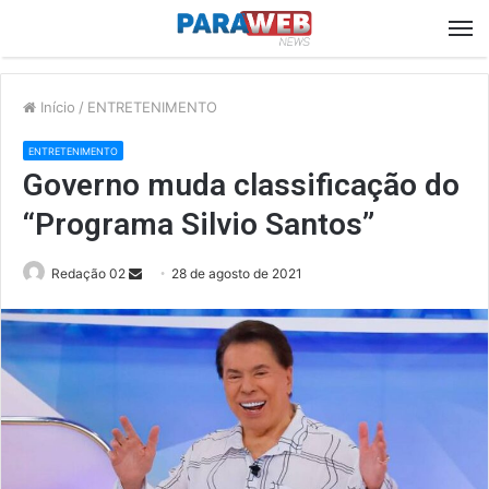
M
Início
/
ENTRETENIMENTO
ENTRETENIMENTO
Governo muda classificação do
“Programa Silvio Santos”
Send
Redação 02
28 de agosto de 2021
an
email