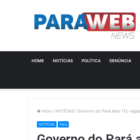
HOME
NOTÍCIAS
POLÍTICA
DENÚNCIA
Início
/
NOTÍCIAS
/
Governo do Pará abre 112 vagas p
NOTÍCIAS
Pará
Governo do Pará 