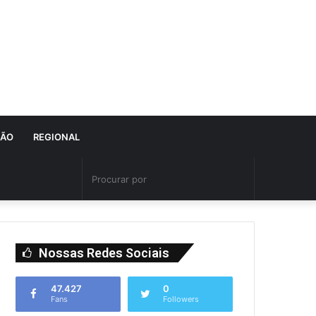
IÃO
REGIONAL
Nossas Redes Sociais
47.427
0
Fans
Followers