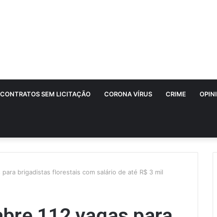
CONTRATOS SEM LICITAÇÃO
CORONA VÍRUS
CRIME
OPIN
ara brigadistas florestais com salário de até R$ 3 mil
abre 112 vagas para