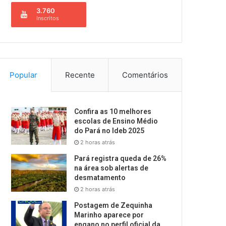
3.760
Inscritos
Popular
Recente
Comentários
Confira as 10 melhores
escolas de Ensino Médio
do Pará no Ideb 2025
2 horas atrás
Pará registra queda de 26%
na área sob alertas de
desmatamento
2 horas atrás
Postagem de Zequinha
Marinho aparece por
engano no perfil oficial da