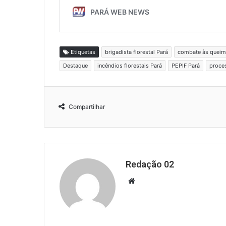
Etiquetas
brigadista florestal Pará
combate às queim
Destaque
incêndios florestais Pará
PEPIF Pará
proces
Compartilhar
Redação 02
Website