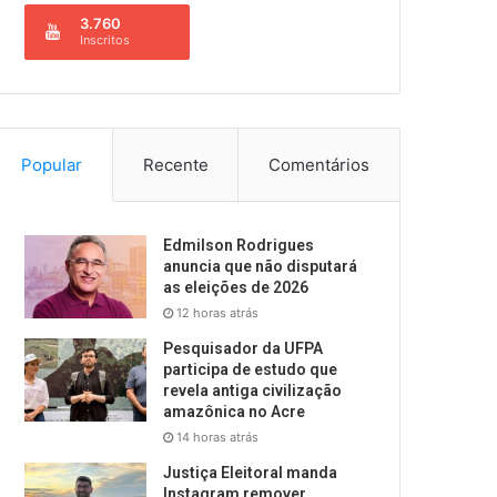
3.760
Inscritos
Popular
Recente
Comentários
Edmilson Rodrigues
anuncia que não disputará
as eleições de 2026
12 horas atrás
Pesquisador da UFPA
participa de estudo que
revela antiga civilização
amazônica no Acre
14 horas atrás
Justiça Eleitoral manda
Instagram remover