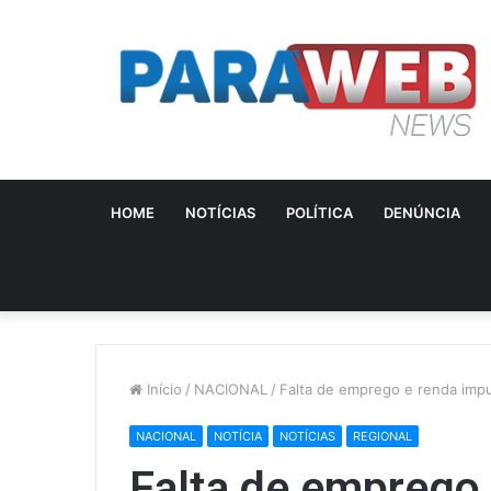
HOME
NOTÍCIAS
POLÍTICA
DENÚNCIA
Início
/
NACIONAL
/
Falta de emprego e renda imp
NACIONAL
NOTÍCIA
NOTÍCIAS
REGIONAL
Falta de emprego 