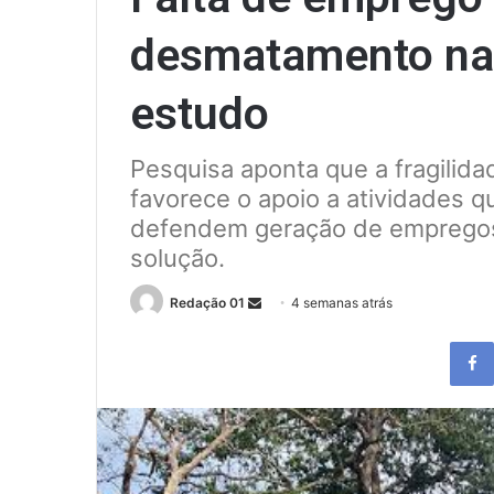
desmatamento na 
estudo
Pesquisa aponta que a fragilid
favorece o apoio a atividades q
defendem geração de empregos
solução.
Send
Redação 01
4 semanas atrás
an
email