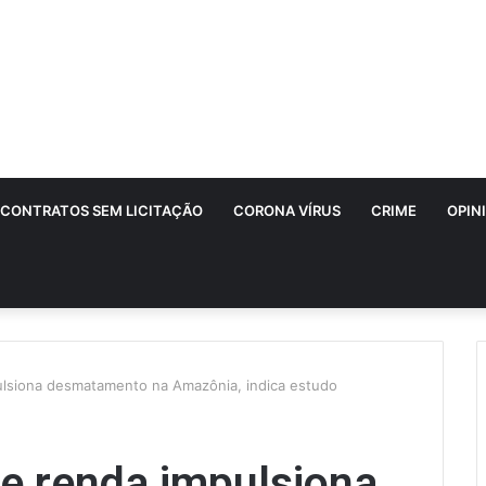
CONTRATOS SEM LICITAÇÃO
CORONA VÍRUS
CRIME
OPIN
ulsiona desmatamento na Amazônia, indica estudo
e renda impulsiona