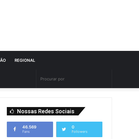
IÃO
REGIONAL
Nossas Redes Sociais
46.569
0
Fans
Followers