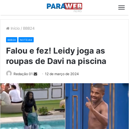
M
Início
/
BBB24
BBB24
NOTÍCIAS
Falou e fez! Leidy joga as
roupas de Davi na piscina
Send
Redação 01
12 de março de 2024
an
email