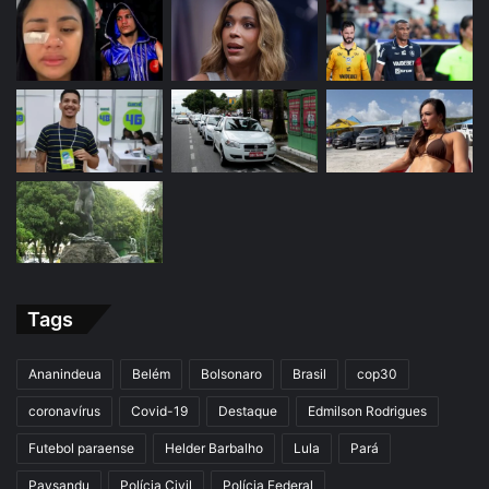
Tags
Ananindeua
Belém
Bolsonaro
Brasil
cop30
coronavírus
Covid-19
Destaque
Edmilson Rodrigues
Futebol paraense
Helder Barbalho
Lula
Pará
Paysandu
Polícia Civil
Polícia Federal