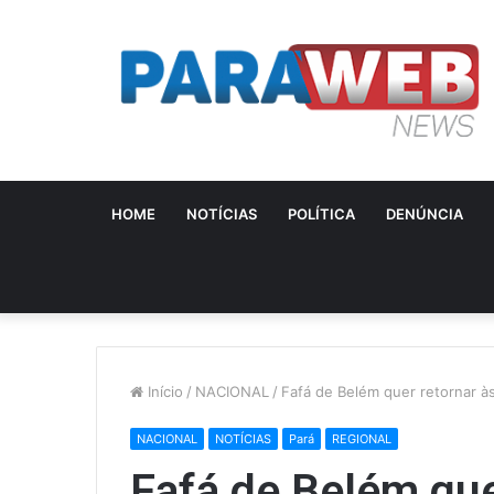
HOME
NOTÍCIAS
POLÍTICA
DENÚNCIA
Início
/
NACIONAL
/
Fafá de Belém quer retornar à
NACIONAL
NOTÍCIAS
Pará
REGIONAL
Fafá de Belém que