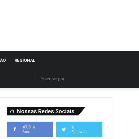
IÃO
REGIONAL
Nossas Redes Sociais
47.516
0
Fans
Followers