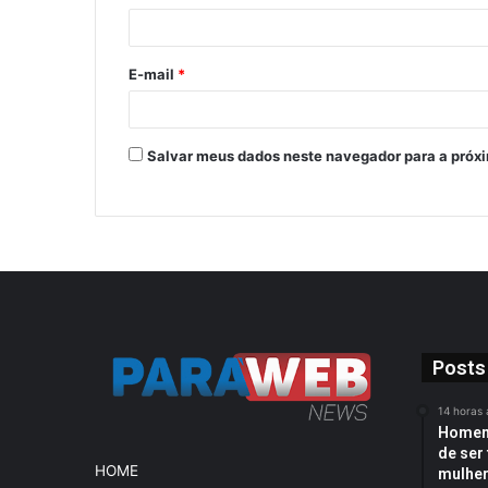
E-mail
*
Salvar meus dados neste navegador para a próx
Posts
14 horas 
Homem 
de ser 
HOME
mulhe