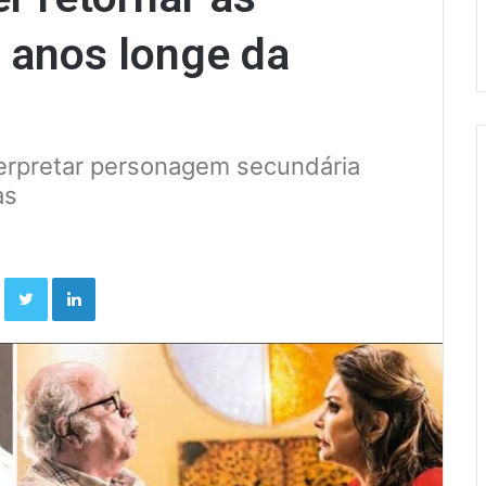
 anos longe da
terpretar personagem secundária
as
Facebook
Twitter
Linkedin