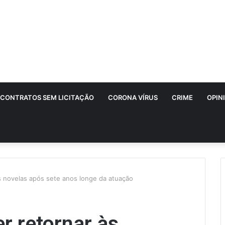
CONTRATOS SEM LICITAÇÃO
CORONA VÍRUS
CRIME
OPIN
s novelas após sete anos longe da atuação
r retornar às