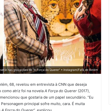
 set e nas gravações de "A Força do Querer" • Instagram/Fafá de Belém
elém, 68, revelou em entrevista à CNN que deseja
ho como atriz foi na novela
A Força do Querer
(2017),
á mencionou que gostaria de um papel secundário. “Eu
Personagem principal sofre muito, cara. É muita
e
A Força do Querer
”, explicou.