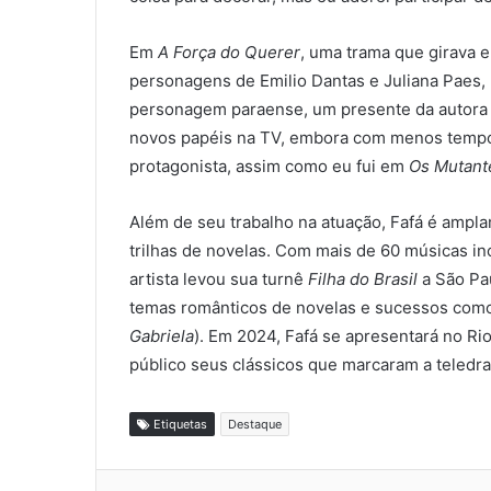
Em
A Força do Querer
, uma trama que girava 
personagens de Emilio Dantas e Juliana Paes, 
personagem paraense, um presente da autora G
novos papéis na TV, embora com menos tempo
protagonista, assim como eu fui em
Os Mutant
Além de seu trabalho na atuação, Fafá é ampl
trilhas de novelas. Com mais de 60 músicas inc
artista levou sua turnê
Filha do Brasil
a São Pau
temas românticos de novelas e sucessos co
Gabriela
). Em 2024, Fafá se apresentará no Rio
público seus clássicos que marcaram a teledram
Etiquetas
Destaque