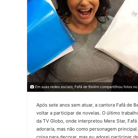
Em suas redes sociais, Fafá de Belém compartilhou fotos no
Após sete anos sem atuar, a cantora Fafá de B
voltar a participar de novelas. O último trabal
da TV Globo, onde interpretou Mere Star, Faf
adoraria, mas não como personagem principal. 
coisa para decorar, mas eu adorei participar d