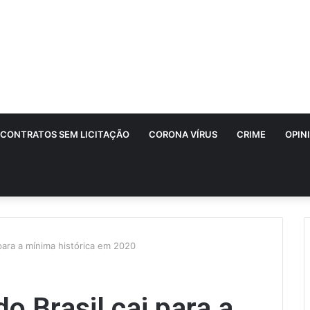
CONTRATOS SEM LICITAÇÃO
CORONA VÍRUS
CRIME
OPIN
para a mínima histórica em 2020
o Brasil cai para a