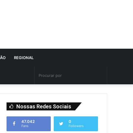
IÃO
REGIONAL
Nossas Redes Sociais
47.042
0
Fans
Followers