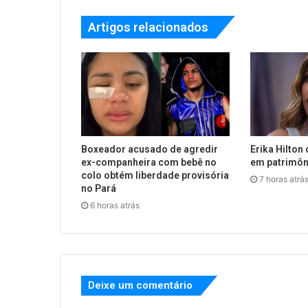
Artigos relacionados
Boxeador acusado de agredir
Erika Hilton 
ex-companheira com bebê no
em patrimôn
colo obtém liberdade provisória
7 horas atrá
no Pará
6 horas atrás
Deixe um comentário