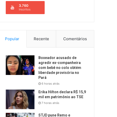
3.760
Inscritos
Popular
Recente
Comentários
Boxeador acusado de
agredir ex-companheira
com bebê no colo obtém
liberdade provisória no
Pará
6 horas atrás
Erika Hilton declara R$ 15,9
mil em patrimônio ao TSE
7 horas atrás
STJD pune Remo e