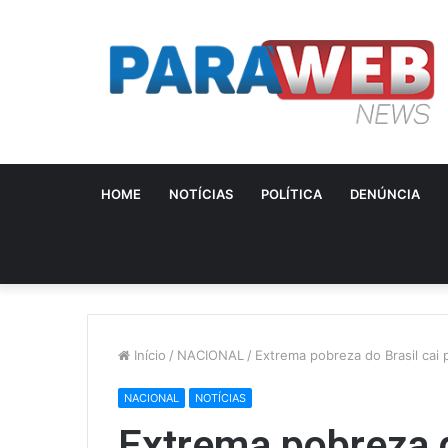
HOME
NOTÍCIAS
POLÍTICA
DENÚNCIA
Início
/
NACIONAL
/
Extrema pobreza do Brasil cai 
NACIONAL
NOTÍCIAS
Extrema pobreza d