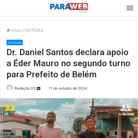
M
Início
/
NOTÍCIAS
NOTÍCIAS
Dr. Daniel Santos declara apoio
a Éder Mauro no segundo turno
para Prefeito de Belém
Send
Redação 03
11 de outubro de 2024
an
email