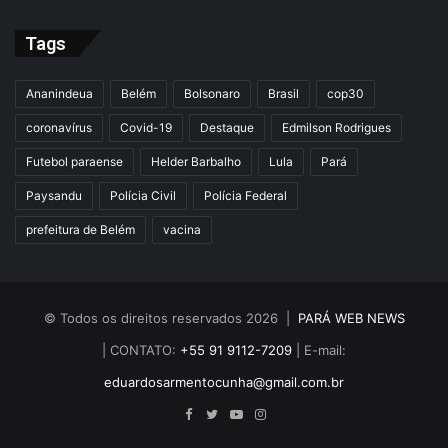
Tags
Ananindeua
Belém
Bolsonaro
Brasil
cop30
coronavírus
Covid-19
Destaque
Edmilson Rodrigues
Futebol paraense
Helder Barbalho
Lula
Pará
Paysandu
Polícia Civil
Polícia Federal
prefeitura de Belém
vacina
© Todos os direitos reservados 2026 |
PARÁ WEB NEWS
| CONTATO:
+55 91 9112-7209
| E-mail:
eduardosarmentocunha@gmail.com.br
Facebook
Twitter
YouTube
Instagram