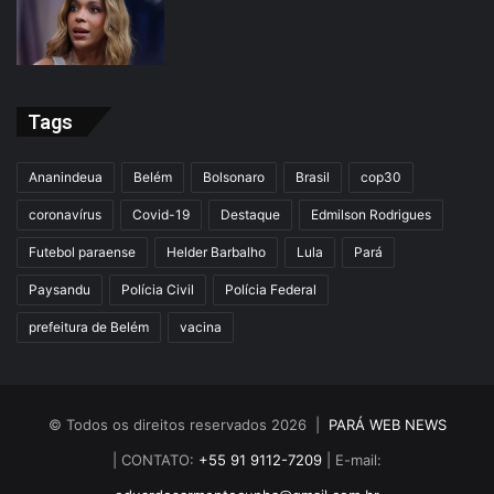
Tags
Ananindeua
Belém
Bolsonaro
Brasil
cop30
coronavírus
Covid-19
Destaque
Edmilson Rodrigues
Futebol paraense
Helder Barbalho
Lula
Pará
Paysandu
Polícia Civil
Polícia Federal
prefeitura de Belém
vacina
© Todos os direitos reservados 2026 |
PARÁ WEB NEWS
| CONTATO:
+55 91 9112-7209
| E-mail: