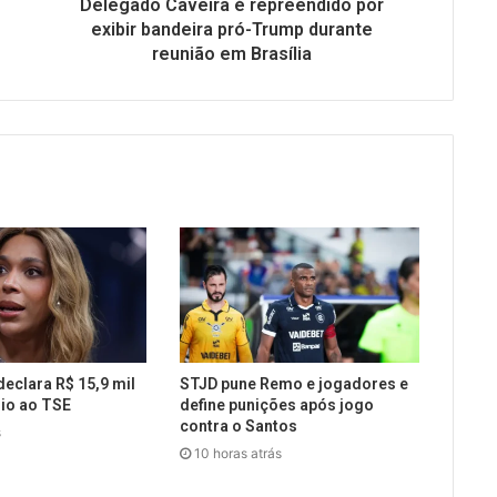
Delegado Caveira é repreendido por
exibir bandeira pró-Trump durante
reunião em Brasília
declara R$ 15,9 mil
STJD pune Remo e jogadores e
io ao TSE
define punições após jogo
contra o Santos
s
10 horas atrás