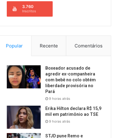
3.760
Inscritos
Popular
Recente
Comentários
Boxeador acusado de
agredir ex-companheira
com bebê no colo obtém
liberdade provisória no
Pará
9 horas atrás
Erika Hilton declara R$ 15,9
mil em patrimônio ao TSE
9 horas atrás
STJD pune Remo e