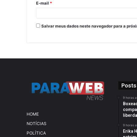
E-mail
*
Salvar meus dados neste navegador para a próx
Posts
9 horas a
Boxead
compan
HOME
liberd
NOTÍCIAS
9 horas a
Erika H
POLÍTICA