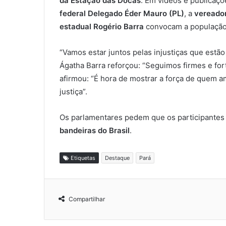
da Estação das Docas
. Em vídeos e publicaçõ
federal Delegado Éder Mauro (PL)
, a
vereador
estadual Rogério Barra
convocam a população 
“Vamos estar juntos pelas injustiças que estã
Ágatha Barra reforçou: “Seguimos firmes e for
afirmou: “É hora de mostrar a força de quem a
justiça”.
Os parlamentares pedem que os participante
bandeiras do Brasil
.
Etiquetas
Destaque
Pará
Compartilhar