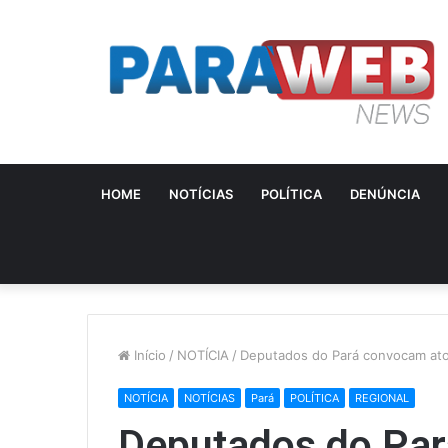
HOME
NOTÍCIAS
POLÍTICA
DENÚNCIA
Início
/
NOTÍCIA
/
Deputados do Pará convocam ato 
NOTÍCIA
NOTÍCIAS
Pará
POLÍTICA
REGIONAL
Deputados do Par