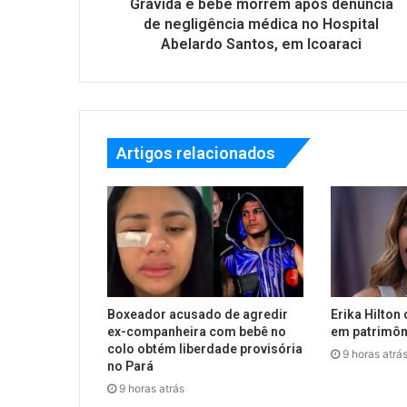
Grávida e bebê morrem após denúncia
de negligência médica no Hospital
Abelardo Santos, em Icoaraci
Artigos relacionados
Boxeador acusado de agredir
Erika Hilton 
ex-companheira com bebê no
em patrimôn
colo obtém liberdade provisória
9 horas atrá
no Pará
9 horas atrás