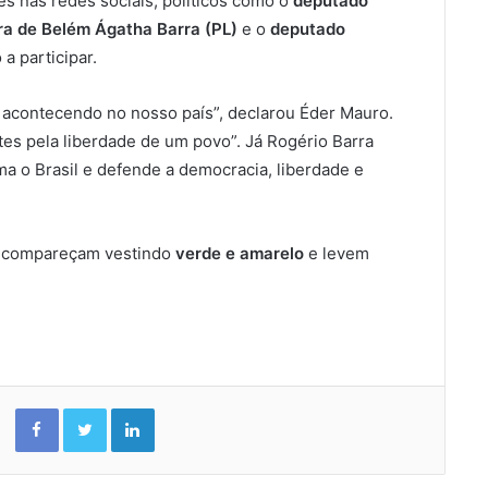
es nas redes sociais, políticos como o
deputado
a de Belém Ágatha Barra (PL)
e o
deputado
a participar.
o acontecendo no nosso país”, declarou Éder Mauro.
tes pela liberdade de um povo”. Já Rogério Barra
ma o Brasil e defende a democracia, liberdade e
s compareçam vestindo
verde e amarelo
e levem
Facebook
Twitter
Linkedin