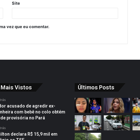
Site
ima vez que eu comentar.
 Mais Vistos
Últimos Posts
trás
or acusado de agredir ex-
heira com bebê no colo obtém
ade provisória no Pará
trás
ilton declara R$ 15,9 mil em