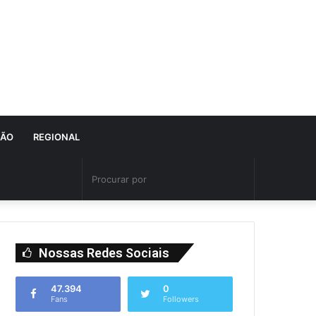
IÃO
REGIONAL
Nossas Redes Sociais
47.394
0
Fans
Followers