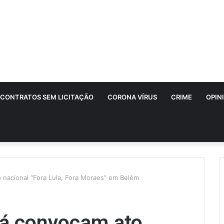
CONTRATOS SEM LICITAÇÃO
CORONA VÍRUS
CRIME
OPIN
nacional “Fora Lula, Fora Moraes” em Belém
á convocam ato