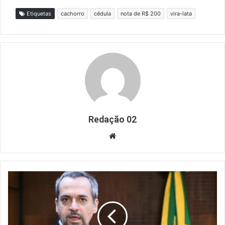
Etiquetas
cachorro
cédula
nota de R$ 200
vira-lata
Redação 02
Website