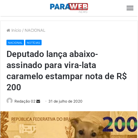
M
Início
/
NACIONAL
NACIONAL
NOTÍCIAS
Deputado lança abaixo-
assinado para vira-lata
caramelo estampar nota de R$
200
Send
Redação 02
31 de julho de 2020
an
email