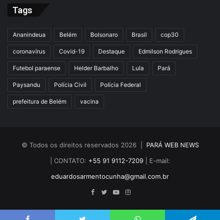
Tags
Ananindeua
Belém
Bolsonaro
Brasil
cop30
coronavírus
Covid-19
Destaque
Edmilson Rodrigues
Futebol paraense
Helder Barbalho
Lula
Pará
Paysandu
Polícia Civil
Polícia Federal
prefeitura de Belém
vacina
© Todos os direitos reservados 2026 |
PARÁ WEB NEWS
| CONTATO:
+55 91 9112-7209
| E-mail:
eduardosarmentocunha@gmail.com.br
Facebook
Twitter
YouTube
Instagram