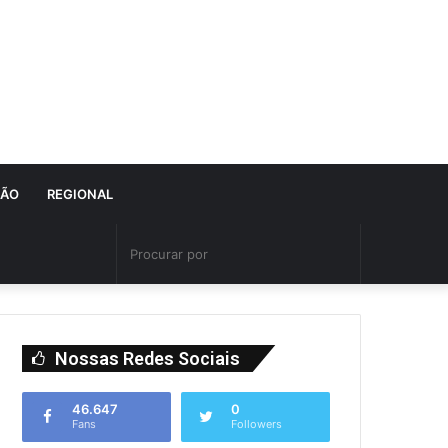
IÃO
REGIONAL
Nossas Redes Sociais
46.647
0
Fans
Followers