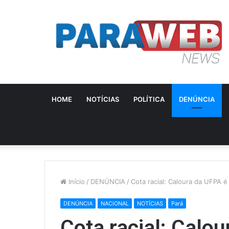
HOME
NOTÍCIAS
POLÍTICA
DENÚNCIA
Início
/
DENÚNCIA
/
Cota racial: Caloura da UFPA é
DENÚNCIA
NACIONAL
NOTÍCIAS
Pará
Cota racial: Calo