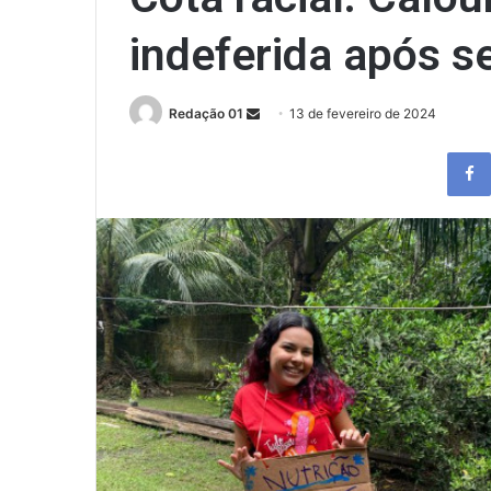
indeferida após s
Send
Redação 01
13 de fevereiro de 2024
an
email