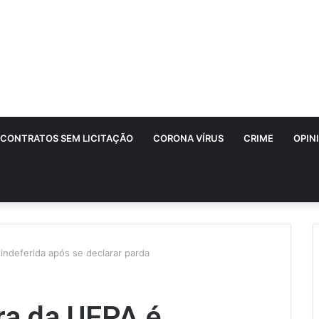
CONTRATOS SEM LICITAÇÃO
CORONA VÍRUS
CRIME
OPIN
 indeferida após se declarar parda
ura da UFPA é