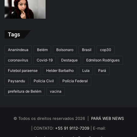
Tags
Ananindeua
Belém
Bolsonaro
Brasil
cop30
coronavírus
Covid-19
Destaque
Edmilson Rodrigues
Futebol paraense
Helder Barbalho
Lula
Pará
Paysandu
Polícia Civil
Polícia Federal
prefeitura de Belém
vacina
© Todos os direitos reservados 2026 |
PARÁ WEB NEWS
| CONTATO:
+55 91 9112-7209
| E-mail: