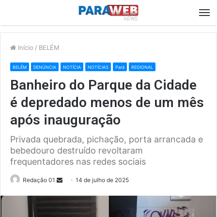
M
Início
/
BELÉM
BELÉM
DENÚNCIA
NOTÍCIA
NOTÍCIAS
Pará
REGIONAL
Banheiro do Parque da Cidade
é depredado menos de um mês
após inauguração
Privada quebrada, pichação, porta arrancada e
bebedouro destruído revoltaram
frequentadores nas redes sociais
Send
Redação 01
14 de julho de 2025
an
email