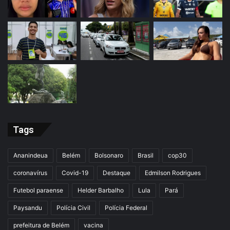
Tags
Ananindeua
Belém
Bolsonaro
Brasil
cop30
coronavírus
Covid-19
Destaque
Edmilson Rodrigues
Futebol paraense
Helder Barbalho
Lula
Pará
Paysandu
Polícia Civil
Polícia Federal
prefeitura de Belém
vacina