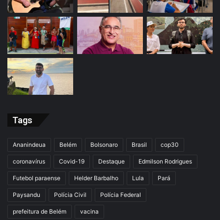
Tags
Ananindeua
Belém
Bolsonaro
Brasil
cop30
coronavírus
Covid-19
Destaque
Edmilson Rodrigues
Futebol paraense
Helder Barbalho
Lula
Pará
Paysandu
Polícia Civil
Polícia Federal
prefeitura de Belém
vacina