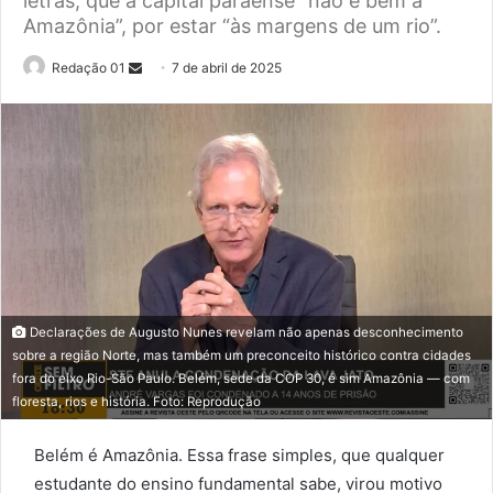
letras, que a capital paraense “não é bem a
Amazônia”, por estar “às margens de um rio”.
Send
Redação 01
7 de abril de 2025
an
email
Declarações de Augusto Nunes revelam não apenas desconhecimento
sobre a região Norte, mas também um preconceito histórico contra cidades
fora do eixo Rio-São Paulo. Belém, sede da COP 30, é sim Amazônia — com
floresta, rios e história. Foto: Reprodução
Belém é Amazônia. Essa frase simples, que qualquer
estudante do ensino fundamental sabe, virou motivo