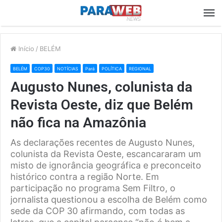
M
Início
/
BELÉM
BELÉM
COP30
NOTÍCIAS
Pará
POLÍTICA
REGIONAL
Augusto Nunes, colunista da
Revista Oeste, diz que Belém
não fica na Amazônia
As declarações recentes de Augusto Nunes,
colunista da Revista Oeste, escancararam um
misto de ignorância geográfica e preconceito
histórico contra a região Norte. Em
participação no programa Sem Filtro, o
jornalista questionou a escolha de Belém como
sede da COP 30 afirmando, com todas as