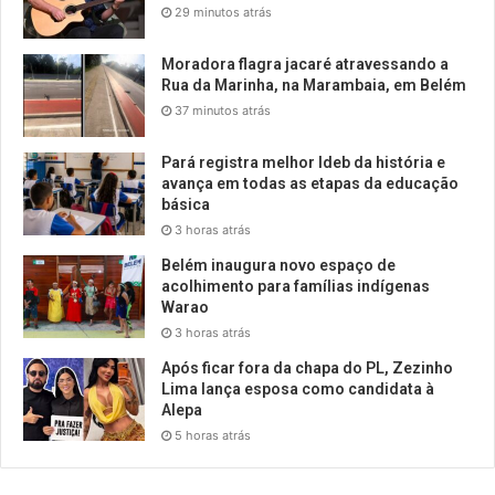
29 minutos atrás
Moradora flagra jacaré atravessando a
Rua da Marinha, na Marambaia, em Belém
37 minutos atrás
Pará registra melhor Ideb da história e
avança em todas as etapas da educação
básica
3 horas atrás
Belém inaugura novo espaço de
acolhimento para famílias indígenas
Warao
3 horas atrás
Após ficar fora da chapa do PL, Zezinho
Lima lança esposa como candidata à
Alepa
5 horas atrás