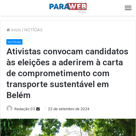
M
Início
/
NOTÍCIAS
NOTÍCIAS
Ativistas convocam candidatos
às eleições a aderirem à carta
de comprometimento com
transporte sustentável em
Belém
Send
Redação 03
23 de setembro de 2024
an
email