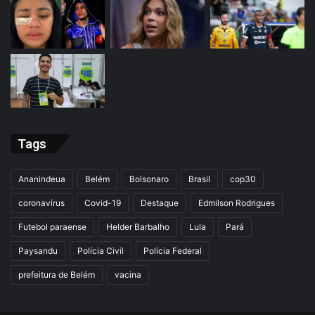
Tags
Ananindeua
Belém
Bolsonaro
Brasil
cop30
coronavírus
Covid-19
Destaque
Edmilson Rodrigues
Futebol paraense
Helder Barbalho
Lula
Pará
Paysandu
Polícia Civil
Polícia Federal
prefeitura de Belém
vacina