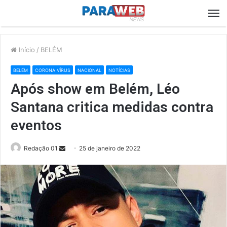
M
Início
/
BELÉM
BELÉM
CORONA VÍRUS
NACIONAL
NOTÍCIAS
Após show em Belém, Léo
Santana critica medidas contra
eventos
Send
Redação 01
25 de janeiro de 2022
an
email