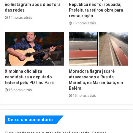
no Instagram após dias fora
República não foi roubada;
das redes
Prefeitura retirou obra para
restauração
14 horas atrás
15 horas atrás
Ximbinha oficializa
Moradora flagra jacaré
candidatura a deputado
atravessando a Rua da
federal pelo PDT no Pará
Marinha, na Marambaia, em
Belém
16 horas atrás
16 horas atrás
Deixe um comentário