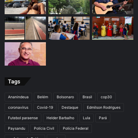
Tags
Ananindeua
Belém
Bolsonaro
Brasil
cop30
coronavírus
Covid-19
Destaque
Edmilson Rodrigues
Futebol paraense
Helder Barbalho
Lula
Pará
Paysandu
Polícia Civil
Polícia Federal