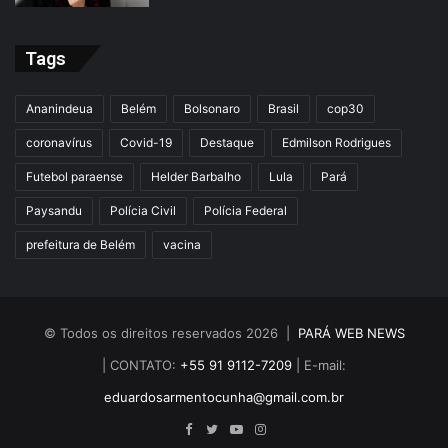
Tags
Ananindeua
Belém
Bolsonaro
Brasil
cop30
coronavírus
Covid-19
Destaque
Edmilson Rodrigues
Futebol paraense
Helder Barbalho
Lula
Pará
Paysandu
Polícia Civil
Polícia Federal
prefeitura de Belém
vacina
© Todos os direitos reservados 2026 |
PARÁ WEB NEWS
| CONTATO:
+55 91 9112-7209
| E-mail:
eduardosarmentocunha@gmail.com.br
Facebook
Twitter
YouTube
Instagram