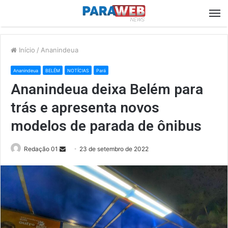
M
Início
/
Ananindeua
Ananindeua
BELÉM
NOTÍCIAS
Pará
Ananindeua deixa Belém para
trás e apresenta novos
modelos de parada de ônibus
Send
Redação 01
23 de setembro de 2022
an
email