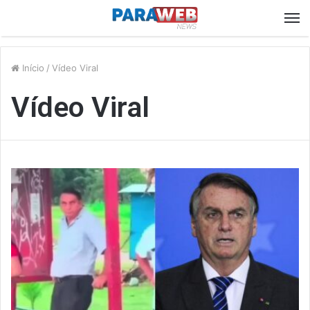
M
Início
/
Vídeo Viral
Vídeo Viral