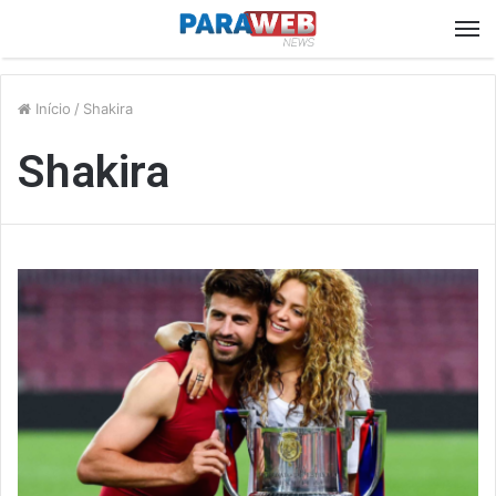
M
Início
/
Shakira
Shakira