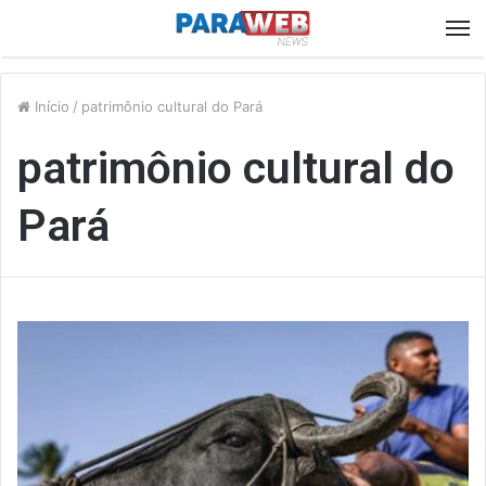
M
Início
/
patrimônio cultural do Pará
patrimônio cultural do
Pará