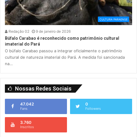
CULTURA PARAENSE
Redação 02
9 de janeiro de 2026
Búfalo Carabao é reconhecido como patrimônio cultural
imaterial do Pará
O búfalo Carabao passou a integrar oficialmente o patrimônio
cultural de natureza imaterial do Pará. A medida foi sancionada
na…
Nossas Redes Sociais
47.042
0
Fans
Followers
3.760
Inscritos