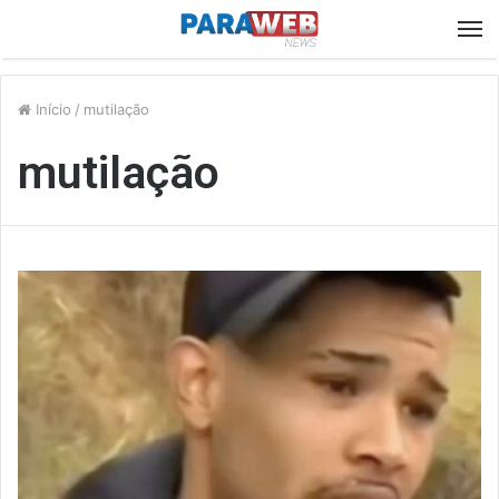
M
Início
/
mutilação
mutilação