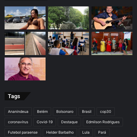
Tags
Ananindeua
Belém
Bolsonaro
Brasil
cop30
coronavírus
Covid-19
Destaque
Edmilson Rodrigues
Futebol paraense
Helder Barbalho
Lula
Pará