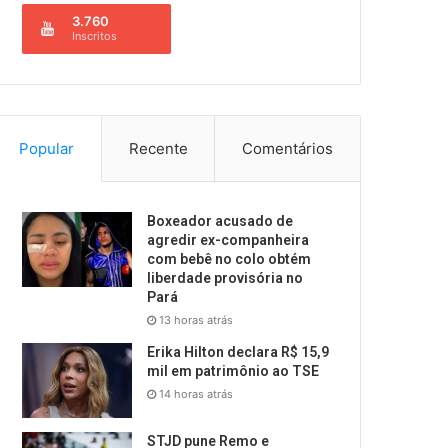
3.760
Inscritos
Popular
Recente
Comentários
Boxeador acusado de
agredir ex-companheira
com bebê no colo obtém
liberdade provisória no
Pará
13 horas atrás
Erika Hilton declara R$ 15,9
mil em patrimônio ao TSE
14 horas atrás
STJD pune Remo e