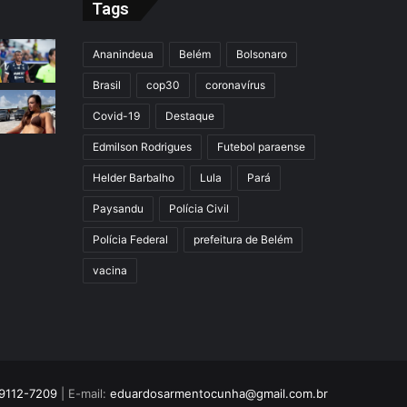
Tags
Ananindeua
Belém
Bolsonaro
Brasil
cop30
coronavírus
Covid-19
Destaque
Edmilson Rodrigues
Futebol paraense
Helder Barbalho
Lula
Pará
Paysandu
Polícia Civil
Polícia Federal
prefeitura de Belém
vacina
9112-7209
| E-mail:
eduardosarmentocunha@gmail.com.br