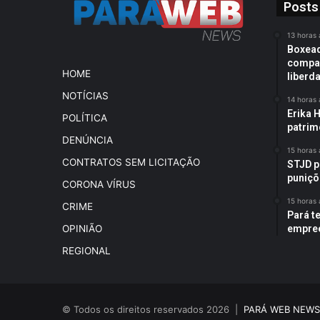
Posts
13 horas 
Boxead
compan
HOME
liberd
NOTÍCIAS
14 horas 
Erika H
POLÍTICA
patrim
DENÚNCIA
15 horas 
CONTRATOS SEM LICITAÇÃO
STJD p
puniçõ
CORONA VÍRUS
15 horas 
CRIME
Pará t
empree
OPINIÃO
REGIONAL
© Todos os direitos reservados 2026 |
PARÁ WEB NEWS