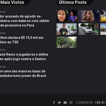
 Mais Vistos
Últimos Posts
atrás
or acusado de agredir ex-
heira com bebê no colo obtém
ade provisória no Pará
atrás
ilton declara R$ 15,9 mil em
ônio ao TSE
atrás
une Remo e jogadores e define
es após jogo contra o Santos
atrás
em uma das maiores taxas de
ndedorismo jovem do Brasil
Facebook
Twitter
YouTube
Instagram
| CONTATO:
+55 91 