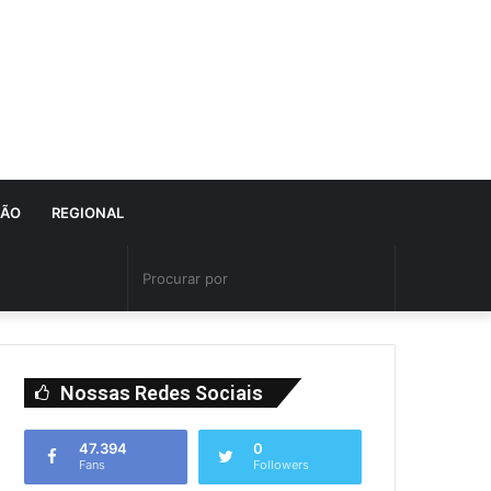
IÃO
REGIONAL
Nossas Redes Sociais
47.394
0
Fans
Followers