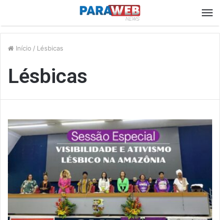
M
Início
/
Lésbicas
Lésbicas