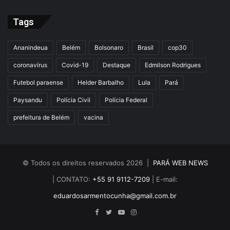
Tags
Ananindeua
Belém
Bolsonaro
Brasil
cop30
coronavírus
Covid-19
Destaque
Edmilson Rodrigues
Futebol paraense
Helder Barbalho
Lula
Pará
Paysandu
Polícia Civil
Polícia Federal
prefeitura de Belém
vacina
© Todos os direitos reservados 2026 |
PARÁ WEB NEWS
| CONTATO:
+55 91 9112-7209
| E-mail:
eduardosarmentocunha@gmail.com.br
Facebook
Twitter
YouTube
Instagram