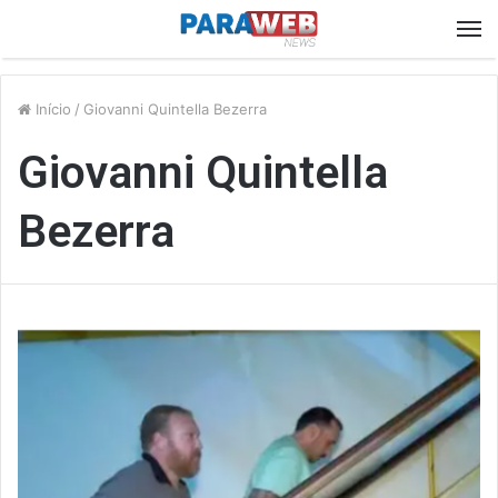
M
Início
/
Giovanni Quintella Bezerra
Giovanni Quintella
Bezerra