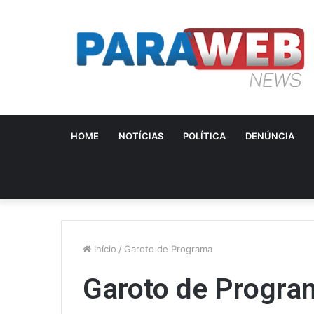
HOME
NOTÍCIAS
POLÍTICA
DENÚNCIA
Início
/
Garoto de Programa
Garoto de Progra