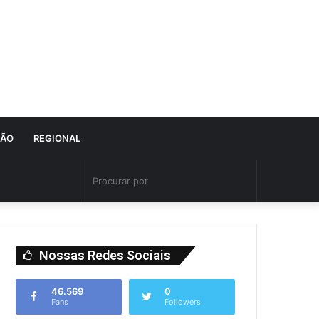
IÃO
REGIONAL
Nossas Redes Sociais
46.569
0
Fans
Followers