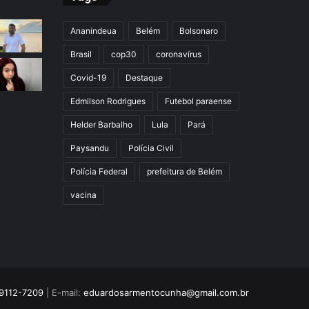
Ananindeua
Belém
Bolsonaro
Brasil
cop30
coronavírus
Covid-19
Destaque
Edmilson Rodrigues
Futebol paraense
Helder Barbalho
Lula
Pará
Paysandu
Polícia Civil
Polícia Federal
prefeitura de Belém
vacina
9112-7209
| E-mail:
eduardosarmentocunha@gmail.com.br