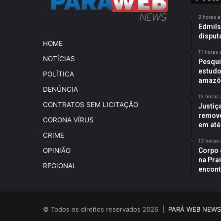
9 horas a
Edmils
disput
HOME
11 horas 
NOTÍCIAS
Pesqui
estudo
POLÍTICA
amazôn
DENÚNCIA
12 horas 
CONTRATOS SEM LICITAÇÃO
Justiç
remove
CORONA VÍRUS
em até
CRIME
13 horas 
Corpo 
OPINIÃO
na Prai
REGIONAL
encon
© Todos os direitos reservados 2026 |
PARÁ WEB NEWS