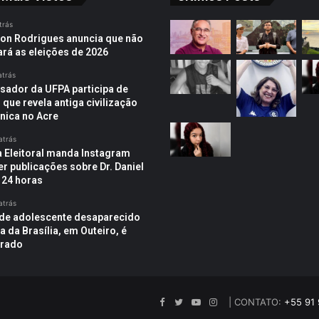
trás
on Rodrigues anuncia que não
ará as eleições de 2026
atrás
sador da UFPA participa de
 que revela antiga civilização
ica no Acre
atrás
a Eleitoral manda Instagram
r publicações sobre Dr. Daniel
 24 horas
atrás
de adolescente desaparecido
a da Brasília, em Outeiro, é
trado
Facebook
Twitter
YouTube
Instagram
| CONTATO:
+55 91 