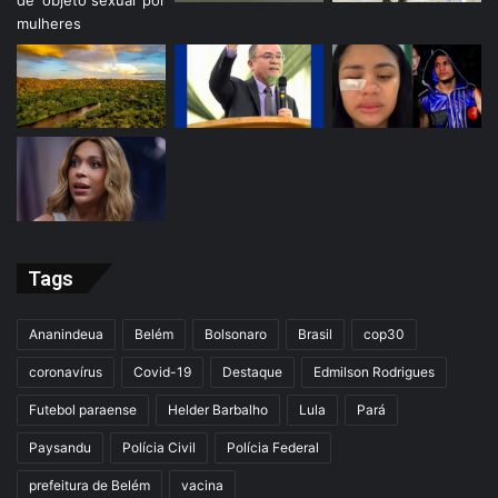
Tags
Ananindeua
Belém
Bolsonaro
Brasil
cop30
coronavírus
Covid-19
Destaque
Edmilson Rodrigues
Futebol paraense
Helder Barbalho
Lula
Pará
Paysandu
Polícia Civil
Polícia Federal
prefeitura de Belém
vacina