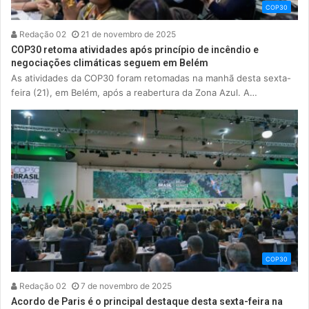
COP30
Redação 02
21 de novembro de 2025
COP30 retoma atividades após princípio de incêndio e
negociações climáticas seguem em Belém
As atividades da COP30 foram retomadas na manhã desta sexta-
feira (21), em Belém, após a reabertura da Zona Azul. A…
COP30
Redação 02
7 de novembro de 2025
Acordo de Paris é o principal destaque desta sexta-feira na