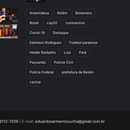
Ananindeua
Belém
Bolsonaro
Brasil
cop30
coronavírus
Covid-19
Destaque
Edmilson Rodrigues
Futebol paraense
Helder Barbalho
Lula
Pará
Paysandu
Polícia Civil
Polícia Federal
prefeitura de Belém
vacina
9112-7209
| E-mail:
eduardosarmentocunha@gmail.com.br