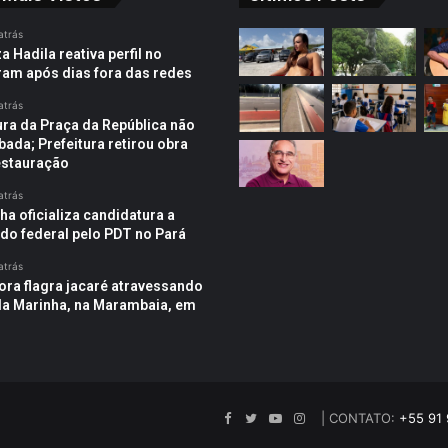
atrás
 Hadila reativa perfil no
ram após dias fora das redes
atrás
ura da Praça da República não
bada; Prefeitura retirou obra
estauração
atrás
ha oficializa candidatura a
do federal pelo PDT no Pará
atrás
ra flagra jacaré atravessando
da Marinha, na Marambaia, em
Facebook
Twitter
YouTube
Instagram
| CONTATO:
+55 91 