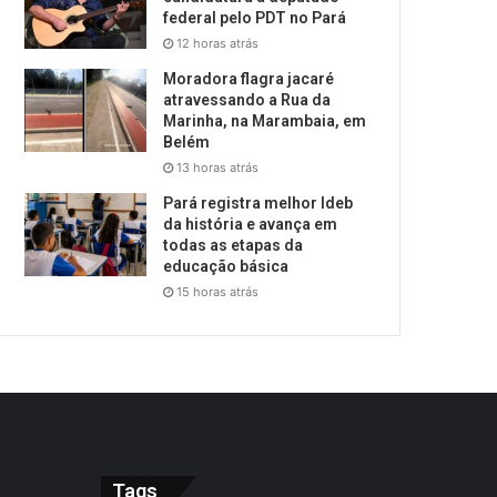
federal pelo PDT no Pará
12 horas atrás
Moradora flagra jacaré
atravessando a Rua da
Marinha, na Marambaia, em
Belém
13 horas atrás
Pará registra melhor Ideb
da história e avança em
todas as etapas da
educação básica
15 horas atrás
Tags