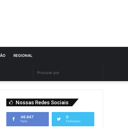
IÃO
REGIONAL
Nossas Redes Sociais
46.647
0
Fans
Followers