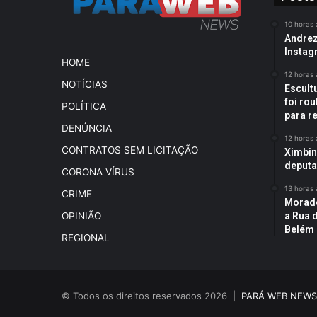
10 horas 
Andreza
Instag
HOME
12 horas 
NOTÍCIAS
Escult
foi rou
POLÍTICA
para r
DENÚNCIA
12 horas 
CONTRATOS SEM LICITAÇÃO
Ximbin
deputa
CORONA VÍRUS
13 horas 
CRIME
Morado
a Rua 
OPINIÃO
Belém
REGIONAL
© Todos os direitos reservados 2026 |
PARÁ WEB NEWS