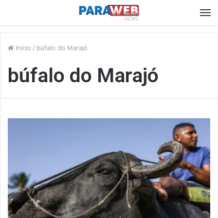
M
Início
/
búfalo do Marajó
búfalo do Marajó