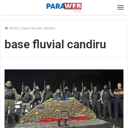
M
Início
/
base fluvial candiru
base fluvial candiru