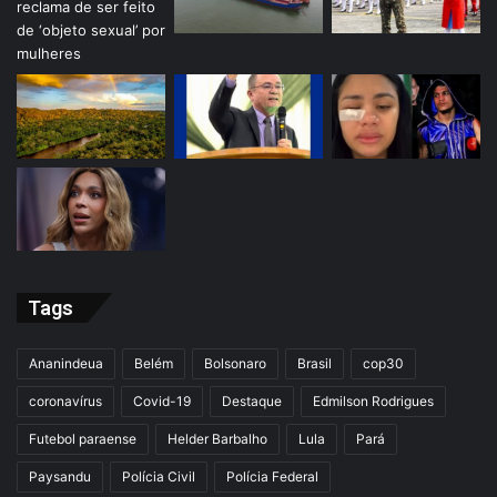
Tags
Ananindeua
Belém
Bolsonaro
Brasil
cop30
coronavírus
Covid-19
Destaque
Edmilson Rodrigues
Futebol paraense
Helder Barbalho
Lula
Pará
Paysandu
Polícia Civil
Polícia Federal