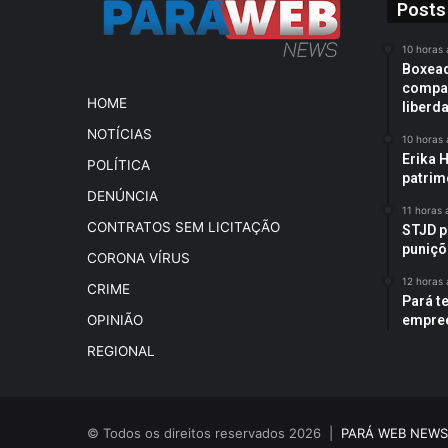
Posts
10 horas 
Boxead
compan
HOME
liberd
NOTÍCIAS
10 horas 
Erika H
POLÍTICA
patrim
DENÚNCIA
11 horas 
CONTRATOS SEM LICITAÇÃO
STJD p
puniçõ
CORONA VÍRUS
12 horas 
CRIME
Pará t
empree
OPINIÃO
REGIONAL
© Todos os direitos reservados 2026 |
PARÁ WEB NEWS