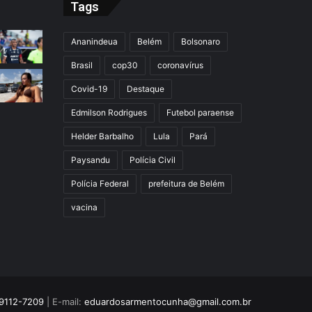
Tags
Ananindeua
Belém
Bolsonaro
Brasil
cop30
coronavírus
Covid-19
Destaque
Edmilson Rodrigues
Futebol paraense
Helder Barbalho
Lula
Pará
Paysandu
Polícia Civil
Polícia Federal
prefeitura de Belém
vacina
9112-7209
| E-mail:
eduardosarmentocunha@gmail.com.br