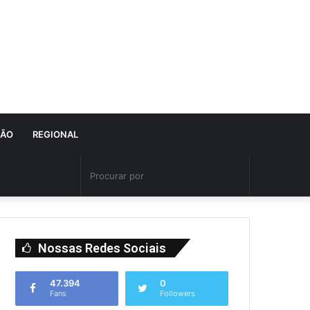
IÃO
REGIONAL
Nossas Redes Sociais
47.394
0
Fans
Followers