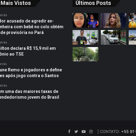
 Mais Vistos
Últimos Posts
atrás
or acusado de agredir ex-
heira com bebê no colo obtém
ade provisória no Pará
atrás
ilton declara R$ 15,9 mil em
ônio ao TSE
atrás
une Remo e jogadores e define
es após jogo contra o Santos
atrás
em uma das maiores taxas de
ndedorismo jovem do Brasil
Facebook
Twitter
YouTube
Instagram
| CONTATO:
+55 91 