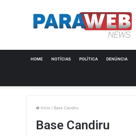
HOME
NOTÍCIAS
POLÍTICA
DENÚNCIA
Início
/
Base Candiru
Base Candiru