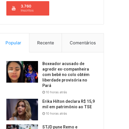
3.760
Inscritos
Popular
Recente
Comentários
Boxeador acusado de
agredir ex-companheira
com bebê no colo obtém
liberdade provisória no
Pará
10 horas atrás
Erika Hilton declara R$ 15,9
mil em patrimônio ao TSE
10 horas atrás
STJD pune Remo e