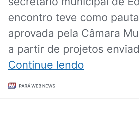
secretário municipal de E
encontro teve como pauta 
aprovada pela Câmara Mu
a partir de projetos envia
Servidores
Continue lendo
municipais
mantêm
greve
PARÁ WEB NEWS
após
reunião
com
secretário
de
Educação
em
Belém