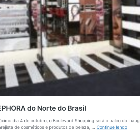
EPHORA do Norte do Brasil
óximo dia 4 de outubro, o Boulevard Shopping será o palco da inaugu
LUXO:
varejista de cosméticos e produtos de beleza, …
Continue lendo
Belém
ganha