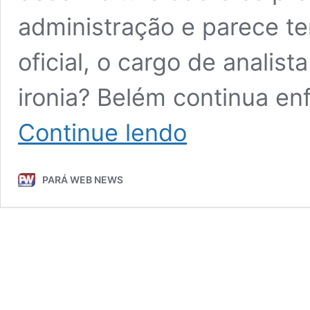
administração e parece t
oficial, o cargo de analist
ironia? Belém continua en
Edmilson
Continue lendo
reaparece
como
comentarista
PARÁ WEB NEWS
da
cidade
que
ele
mesmo
negligenciou