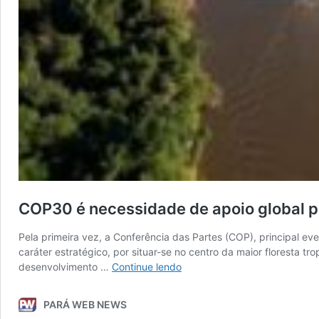
COP30 é necessidade de apoio global p
Pela primeira vez, a Conferência das Partes (COP), principal e
caráter estratégico, por situar-se no centro da maior floresta 
COP30
desenvolvimento …
Continue lendo
é
necessidade
PARÁ WEB NEWS
de