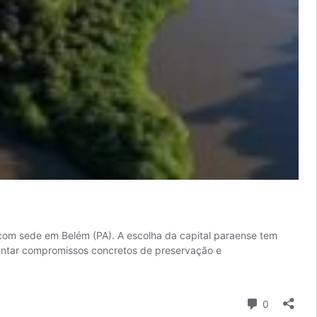
, com sede em Belém (PA). A escolha da capital paraense tem
resentar compromissos concretos de preservação e
Comentári
0